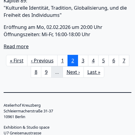
Kapitel 89:
"Kulturelle Identität, Tradition, Globalisierung, und die
Freiheit des Individuums"
Eröffnung am Mo, 02.02.2026 um 20:00 Uhr
Öffnungszeiten: Mi-Fr, 16:00-18:00 Uhr
about Monday Art Salon, Kapitel 89: "Kulturelle
Read more
Pagination
First page
Previous page
Page
Current page
Page
Page
Page
Page
Page
« First
‹ Previous
1
2
3
4
5
6
7
Page
Page
Next page
Last page
8
9
…
Next ›
Last »
Main menu sidebar
Ongoing
Upcoming
Atelierhof Kreuzberg
Schleiermacherstraße 31-37
Archive
10961 Berlin
About
Exhibition & Studio space
U7 Gneisenaustrasse