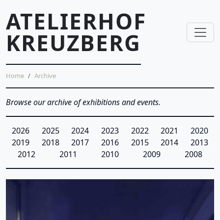
Skip to main content
ATELIERHOF
KREUZBERG
Breadcrumb
Home
Archive
Browse our archive of exhibitions and events.
Archive
Filter exhibitions by year
2026
2025
2024
2023
2022
2021
2020
2019
2018
2017
2016
2015
2014
2013
2012
2011
2010
2009
2008