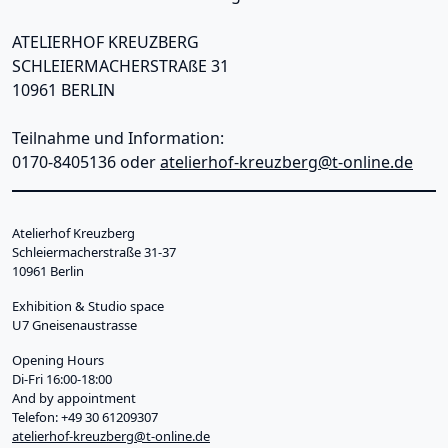
ATELIERHOF KREUZBERG
SCHLEIERMACHERSTRAßE 31
10961 BERLIN
Teilnahme und Information:
0170-8405136 oder
atelierhof-kreuzberg@t-online.de
Main menu sidebar
Ongoing
Upcoming
Atelierhof Kreuzberg
Schleiermacherstraße 31-37
Archive
10961 Berlin
About
Exhibition & Studio space
U7 Gneisenaustrasse
Opening Hours
Di-Fri 16:00-18:00
And by appointment
Telefon: +49 30 61209307
atelierhof-kreuzberg@t-online.de