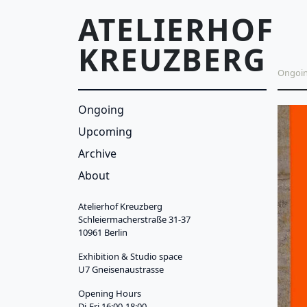
Skip to main content
ATELIERHOF
KREUZBERG
Main n
Ongoing
Br
Ongoi
Upcoming
Main menu sidebar
Cu
Ongoing
Archive
Upcoming
About
Archive
About
Atelierhof Kreuzberg
Schleiermacherstraße 31-37
10961 Berlin
Exhibition & Studio space
U7 Gneisenaustrasse
Opening Hours
Di-Fri 16:00-18:00