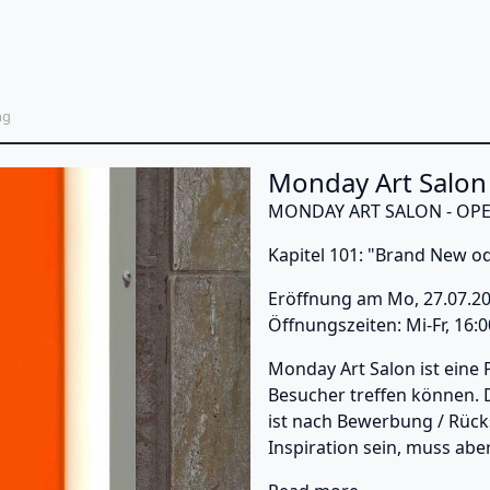
avigation
eadcrumb
ng
rrent exhibitions at Ate
Monday Art Salon 
MONDAY ART SALON - OPE
Kapitel 101: "Brand New o
Eröffnung am Mo, 27.07.2
Öffnungszeiten: Mi-Fr, 16:
Monday Art Salon ist eine 
Besucher treffen können. D
ist nach Bewerbung / Rücks
Inspiration sein, muss abe
about Monday Ar