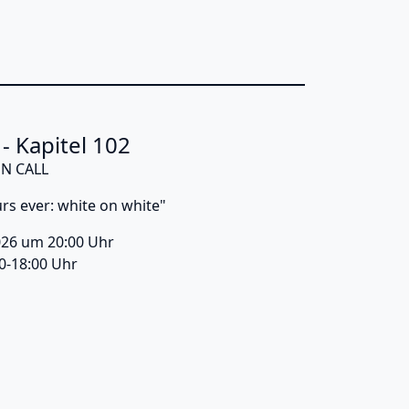
- Kapitel 102
N CALL
urs ever: white on white"
026 um 20:00 Uhr
00-18:00 Uhr
t Salon - Kapitel 102