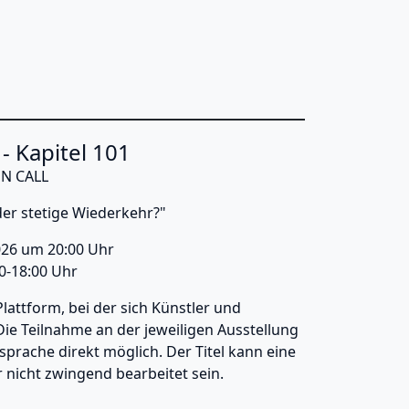
lierhof Kreuzberg
- Kapitel 101
N CALL
der stetige Wiederkehr?"
026 um 20:00 Uhr
00-18:00 Uhr
Plattform, bei der sich Künstler und
ie Teilnahme an der jeweiligen Ausstellung
prache direkt möglich. Der Titel kann eine
r nicht zwingend bearbeitet sein.
t Salon - Kapitel 101